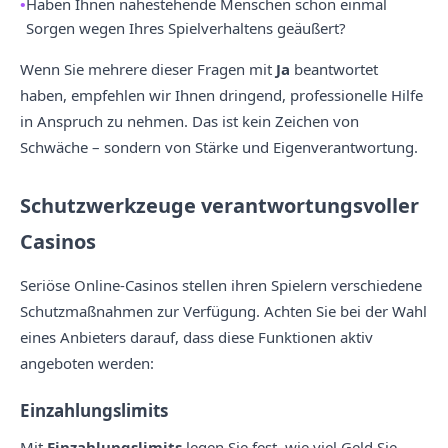
Haben Ihnen nahestehende Menschen schon einmal
Sorgen wegen Ihres Spielverhaltens geäußert?
Wenn Sie mehrere dieser Fragen mit
Ja
beantwortet
haben, empfehlen wir Ihnen dringend, professionelle Hilfe
in Anspruch zu nehmen. Das ist kein Zeichen von
Schwäche – sondern von Stärke und Eigenverantwortung.
Schutzwerkzeuge verantwortungsvoller
Casinos
Seriöse Online-Casinos stellen ihren Spielern verschiedene
Schutzmaßnahmen zur Verfügung. Achten Sie bei der Wahl
eines Anbieters darauf, dass diese Funktionen aktiv
angeboten werden:
Einzahlungslimits
Mit
Einzahlungslimits
legen Sie fest, wie viel Geld Sie