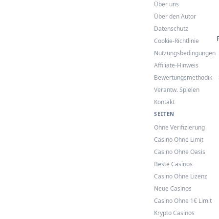
Über uns
Über den Autor
Datenschutz
Cookie-Richtlinie
Nutzungsbedingungen
Affiliate-Hinweis
Bewertungsmethodik
Verantw. Spielen
Kontakt
SEITEN
Ohne Verifizierung
Casino Ohne Limit
Casino Ohne Oasis
Beste Casinos
Casino Ohne Lizenz
Neue Casinos
Casino Ohne 1€ Limit
Krypto Casinos