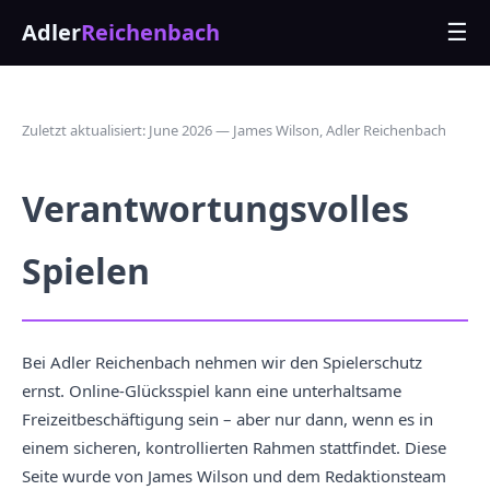
Adler
Reichenbach
☰
Zuletzt aktualisiert: June 2026 — James Wilson, Adler Reichenbach
Verantwortungsvolles
Spielen
Bei Adler Reichenbach nehmen wir den Spielerschutz
ernst. Online-Glücksspiel kann eine unterhaltsame
Freizeitbeschäftigung sein – aber nur dann, wenn es in
einem sicheren, kontrollierten Rahmen stattfindet. Diese
Seite wurde von James Wilson und dem Redaktionsteam