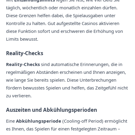
täglich, wöchentlich oder monatlich einzahlen dürfen.
Diese Grenzen helfen dabei, die Spielausgaben unter
Kontrolle zu halten. Gut aufgestellte Casinos aktivieren
diese Funktion sofort und erschweren die Erhöhung von
Limits bewusst.
Reality-Checks
Reality-Checks
sind automatische Erinnerungen, die in
regelmäßigen Abständen erscheinen und Ihnen anzeigen,
wie lange Sie bereits spielen. Diese Unterbrechungen
fördern bewusstes Spielen und helfen, das Zeitgefühl nicht
zu verlieren.
Auszeiten und Abkühlungsperioden
Eine
Abkühlungsperiode
(Cooling-off Period) ermöglicht
es Ihnen, das Spielen für einen festgelegten Zeitraum –