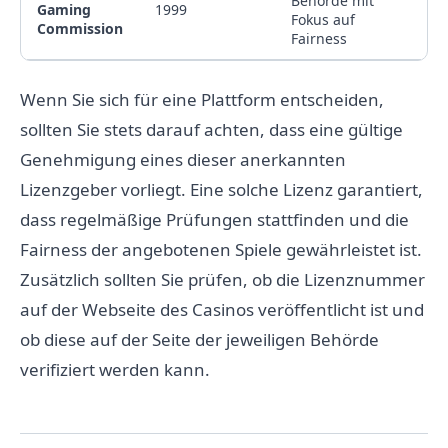
Behörde mit
Gaming
1999
Fokus auf
Commission
Fairness
Wenn Sie sich für eine Plattform entscheiden,
sollten Sie stets darauf achten, dass eine gültige
Genehmigung eines dieser anerkannten
Lizenzgeber vorliegt. Eine solche Lizenz garantiert,
dass regelmäßige Prüfungen stattfinden und die
Fairness der angebotenen Spiele gewährleistet ist.
Zusätzlich sollten Sie prüfen, ob die Lizenznummer
auf der Webseite des Casinos veröffentlicht ist und
ob diese auf der Seite der jeweiligen Behörde
verifiziert werden kann.