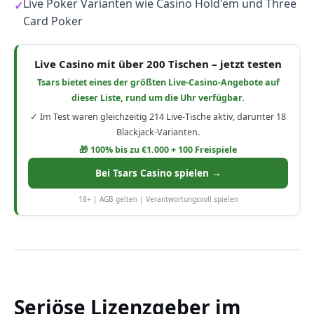
Live Poker Varianten wie Casino Hold'em und Three
Card Poker
Live Casino mit über 200 Tischen – jetzt testen
Tsars bietet eines der größten Live-Casino-Angebote auf
dieser Liste, rund um die Uhr verfügbar.
✓ Im Test waren gleichzeitig 214 Live-Tische aktiv, darunter 18
Blackjack-Varianten.
🎁 100% bis zu €1.000 + 100 Freispiele
Bei Tsars Casino spielen →
18+ | AGB gelten | Verantwortungsvoll spielen
Seriöse Lizenzgeber im