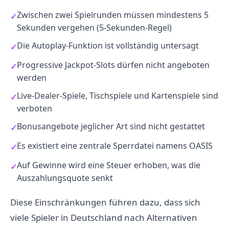
Zwischen zwei Spielrunden müssen mindestens 5
Sekunden vergehen (5-Sekunden-Regel)
Die Autoplay-Funktion ist vollständig untersagt
Progressive Jackpot-Slots dürfen nicht angeboten
werden
Live-Dealer-Spiele, Tischspiele und Kartenspiele sind
verboten
Bonusangebote jeglicher Art sind nicht gestattet
Es existiert eine zentrale Sperrdatei namens OASIS
Auf Gewinne wird eine Steuer erhoben, was die
Auszahlungsquote senkt
Diese Einschränkungen führen dazu, dass sich
viele Spieler in Deutschland nach Alternativen