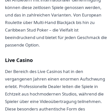
können diese zeitlosen Spiele genossen werden,
und das in zahlreichen Varianten. Von European
Roulette über Multi-Hand Blackjack bis hin zu
Caribbean Stud Poker – die Vielfalt ist
beeindruckend und bietet für jeden Geschmack die
passende Option.
Live Casino
Der Bereich des Live Casinos hat in den
vergangenen Jahren einen enormen Aufschwung
erlebt. Professionelle Dealer leiten die Spiele in
Echtzeit aus hochmodernen Studios, während die
Spieler über eine Videoübertragung teilnehmen.
Diese besonders authentische Form des