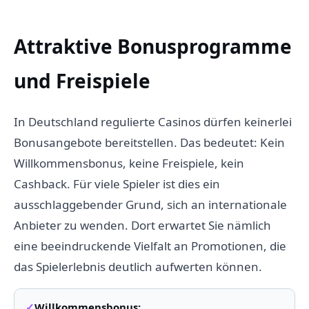
Attraktive Bonusprogramme
und Freispiele
In Deutschland regulierte Casinos dürfen keinerlei
Bonusangebote bereitstellen. Das bedeutet: Kein
Willkommensbonus, keine Freispiele, kein
Cashback. Für viele Spieler ist dies ein
ausschlaggebender Grund, sich an internationale
Anbieter zu wenden. Dort erwartet Sie nämlich
eine beeindruckende Vielfalt an Promotionen, die
das Spielerlebnis deutlich aufwerten können.
Willkommensbonus: