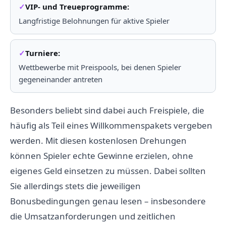
VIP- und Treueprogramme:
Langfristige Belohnungen für aktive Spieler
Turniere:
Wettbewerbe mit Preispools, bei denen Spieler
gegeneinander antreten
Besonders beliebt sind dabei auch Freispiele, die
häufig als Teil eines Willkommenspakets vergeben
werden. Mit diesen kostenlosen Drehungen
können Spieler echte Gewinne erzielen, ohne
eigenes Geld einsetzen zu müssen. Dabei sollten
Sie allerdings stets die jeweiligen
Bonusbedingungen genau lesen – insbesondere
die Umsatzanforderungen und zeitlichen