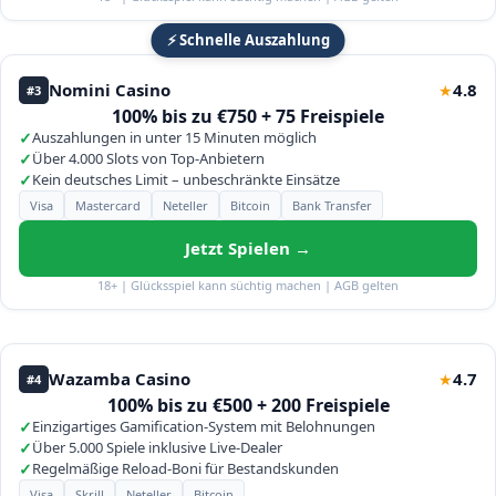
⚡ Schnelle Auszahlung
Nomini Casino
4.8
★
#3
100% bis zu €750 + 75 Freispiele
✓
Auszahlungen in unter 15 Minuten möglich
✓
Über 4.000 Slots von Top-Anbietern
✓
Kein deutsches Limit – unbeschränkte Einsätze
Visa
Mastercard
Neteller
Bitcoin
Bank Transfer
Jetzt Spielen →
18+ | Glücksspiel kann süchtig machen | AGB gelten
Wazamba Casino
4.7
★
#4
100% bis zu €500 + 200 Freispiele
✓
Einzigartiges Gamification-System mit Belohnungen
✓
Über 5.000 Spiele inklusive Live-Dealer
✓
Regelmäßige Reload-Boni für Bestandskunden
Visa
Skrill
Neteller
Bitcoin