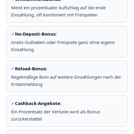
Meist ein prozentualer Aufschlag auf die erste
Einzahlung, oft kombiniert mit Freispielen
No-Deposit-Bonus:
Gratis-Guthaben oder Freispiele ganz ohne eigene
Einzahlung
Reload-Bonus:
Regelmäßige Boni auf weitere Einzahlungen nach der
Erstanmeldung
Cashback-Angebote:
Ein Prozentsatz der Verluste wird als Bonus
zurückerstattet