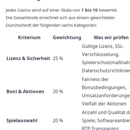
Jedes Casino wird auf einer Skala von
1 bis 10
bewertet.
Die Gesamtnote errechnet sich aus einem gewichteten
Durchschnitt der folgenden sechs Kategorien:
Kriterium
Gewichtung
Was wir prüfen
Gültige Lizenz, SSL-
Verschlüsselung,
Lizenz & Sicherheit
25 %
Spielerschutzmaßna
Datenschutzrichtlinie
Fairness der
Bonusbedingungen,
Boni & Aktionen
20 %
Umsatzanforderunge
Vielfalt der Aktionen
Anzahl und Qualität d
Spielauswahl
20 %
Spiele, Softwareanbiet
RTP-Transparenz