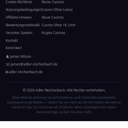
Cookie-Richtlinie
Beste Casinos
Nutzungsbedingungen
Casino Ohne Lizenz
Affiliate-Hinweis
Neue Casinos
Bewertungsmethodik
Casino Ohne 1€ Limit
Verantw. Spielen
Krypto Casinos
Kontakt
KONTAKT
👤 James Wilson
✉️
james@adler-reichenbach.de
🌐 adler-reichenbach.de
© 2026 Adler Reichenbach. Alle Rechte vorbehalten.
Diese Website dient nur zu Informations- und Unterhaltungszwecken.
Glücksspiel birgt Risiken — setzen Sie nie mehr als Sie sich leisten können zu
verlieren. Nur für Personen ab 18 Jahren. Wenn Glücksspiel Ihr Leben
beeinträchtigt, suchen Sie oben Hilfe.