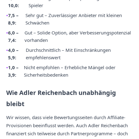
10,0:
Spieler
7,5 –
Sehr gut – Zuverlässiger Anbieter mit kleinen
8,9:
Schwächen
6,0 –
Gut – Solide Option, aber Verbesserungspotenzial
7,4:
vorhanden
4,0 –
Durchschnittlich – Mit Einschränkungen
5,9:
empfehlenswert
1,0 –
Nicht empfohlen – Erhebliche Mängel oder
3,9:
Sicherheitsbedenken
Wie Adler Reichenbach unabhängig
bleibt
Wir wissen, dass viele Bewertungsseiten durch Affiliate-
Provisionen beeinflusst werden. Auch Adler Reichenbach
finanziert sich teilweise durch Partnerprogramme – doch