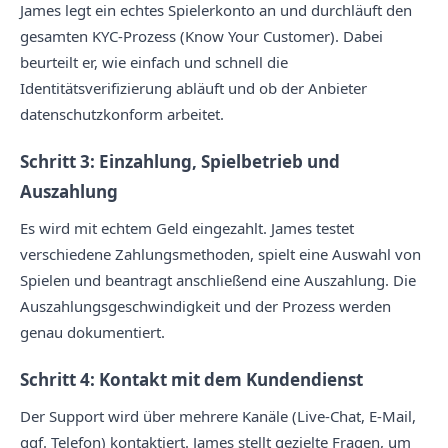
James legt ein echtes Spielerkonto an und durchläuft den
gesamten KYC-Prozess (Know Your Customer). Dabei
beurteilt er, wie einfach und schnell die
Identitätsverifizierung abläuft und ob der Anbieter
datenschutzkonform arbeitet.
Schritt 3: Einzahlung, Spielbetrieb und
Auszahlung
Es wird mit echtem Geld eingezahlt. James testet
verschiedene Zahlungsmethoden, spielt eine Auswahl von
Spielen und beantragt anschließend eine Auszahlung. Die
Auszahlungsgeschwindigkeit und der Prozess werden
genau dokumentiert.
Schritt 4: Kontakt mit dem Kundendienst
Der Support wird über mehrere Kanäle (Live-Chat, E-Mail,
ggf. Telefon) kontaktiert. James stellt gezielte Fragen, um