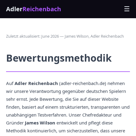
Adler
Reichenbach
☰
Zuletzt aktualisiert: June 2026 — James Wilson, Adler Reichenbach
Bewertungsmethodik
Auf
Adler Reichenbach
(adler-reichenbach.de) nehmen
wir unsere Verantwortung gegenüber deutschen Spielern
sehr ernst. Jede Bewertung, die Sie auf dieser Website
finden, basiert auf einem strukturierten, transparenten und
unabhängigen Testverfahren. Unser Chefredakteur und
Gründer
James Wilson
entwickelt und pflegt diese
Methodik kontinuierlich, um sicherzustellen, dass unsere